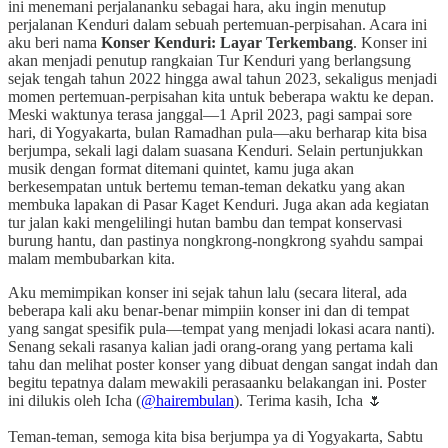
ini menemani perjalananku sebagai hara, aku ingin menutup
perjalanan Kenduri dalam sebuah pertemuan-perpisahan. Acara ini
aku beri nama
Konser Kenduri: Layar Terkembang
. Konser ini
akan menjadi penutup rangkaian Tur Kenduri yang berlangsung
sejak tengah tahun 2022 hingga awal tahun 2023, sekaligus menjadi
momen pertemuan-perpisahan kita untuk beberapa waktu ke depan.
Meski waktunya terasa janggal—1 April 2023, pagi sampai sore
hari, di Yogyakarta, bulan Ramadhan pula—aku berharap kita bisa
berjumpa, sekali lagi dalam suasana Kenduri. Selain pertunjukkan
musik dengan format ditemani quintet, kamu juga akan
berkesempatan untuk bertemu teman-teman dekatku yang akan
membuka lapakan di Pasar Kaget Kenduri. Juga akan ada kegiatan
tur jalan kaki mengelilingi hutan bambu dan tempat konservasi
burung hantu, dan pastinya nongkrong-nongkrong syahdu sampai
malam membubarkan kita.
Aku memimpikan konser ini sejak tahun lalu (secara literal, ada
beberapa kali aku benar-benar mimpiin konser ini dan di tempat
yang sangat spesifik pula—tempat yang menjadi lokasi acara nanti).
Senang sekali rasanya kalian jadi orang-orang yang pertama kali
tahu dan melihat poster konser yang dibuat dengan sangat indah dan
begitu tepatnya dalam mewakili perasaanku belakangan ini. Poster
ini dilukis oleh Icha (
@hairembulan
). Terima kasih, Icha 🌷
Teman-teman, semoga kita bisa berjumpa ya di Yogyakarta, Sabtu