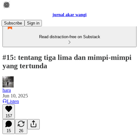
jurnal akar wangi
Subscribe
Sign in
Read distraction-free on Substack
#15: tentang tiga lima dan mimpi-mimpi
yang tertunda
hara
Jun 10, 2025
Listen
157
15
26