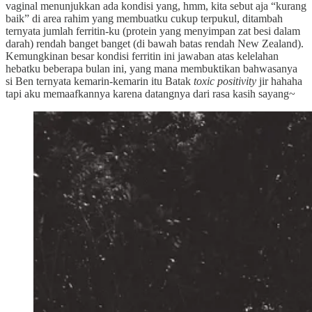
vaginal menunjukkan ada kondisi yang, hmm, kita sebut aja “kurang
baik” di area rahim yang membuatku cukup terpukul, ditambah
ternyata jumlah ferritin-ku (protein yang menyimpan zat besi dalam
darah) rendah banget banget (di bawah batas rendah New Zealand).
Kemungkinan besar kondisi ferritin ini jawaban atas kelelahan
hebatku beberapa bulan ini, yang mana membuktikan bahwasanya
si Ben ternyata kemarin-kemarin itu Batak
toxic positivity
jir hahaha
tapi aku memaafkannya karena datangnya dari rasa kasih sayang~