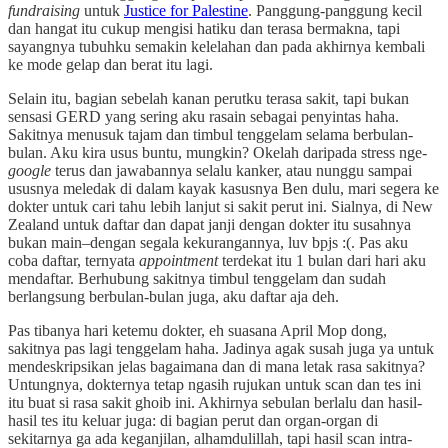
fundraising
untuk
Justice for Palestine
. Panggung-panggung kecil
dan hangat itu cukup mengisi hatiku dan terasa bermakna, tapi
sayangnya tubuhku semakin kelelahan dan pada akhirnya kembali
ke mode gelap dan berat itu lagi.
Selain itu, bagian sebelah kanan perutku terasa sakit, tapi bukan
sensasi GERD yang sering aku rasain sebagai penyintas haha.
Sakitnya menusuk tajam dan timbul tenggelam selama berbulan-
bulan. Aku kira usus buntu, mungkin? Okelah daripada stress nge-
google
terus dan jawabannya selalu kanker, atau nunggu sampai
ususnya meledak di dalam kayak kasusnya Ben dulu, mari segera ke
dokter untuk cari tahu lebih lanjut si sakit perut ini. Sialnya, di New
Zealand untuk daftar dan dapat janji dengan dokter itu susahnya
bukan main–dengan segala kekurangannya, luv bpjs :(. Pas aku
coba daftar, ternyata
appointment
terdekat itu 1 bulan dari hari aku
mendaftar. Berhubung sakitnya timbul tenggelam dan sudah
berlangsung berbulan-bulan juga, aku daftar aja deh.
Pas tibanya hari ketemu dokter, eh suasana April Mop dong,
sakitnya pas lagi tenggelam haha. Jadinya agak susah juga ya untuk
mendeskripsikan jelas bagaimana dan di mana letak rasa sakitnya?
Untungnya, dokternya tetap ngasih rujukan untuk scan dan tes ini
itu buat si rasa sakit ghoib ini. Akhirnya sebulan berlalu dan hasil-
hasil tes itu keluar juga: di bagian perut dan organ-organ di
sekitarnya ga ada keganjilan, alhamdulillah, tapi hasil scan intra-