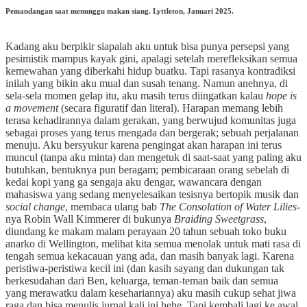
Pemandangan saat menunggu makan siang. Lyttleton, Januari 2025.
Kadang aku berpikir siapalah aku untuk bisa punya persepsi yang
pesimistik mampus kayak gini, apalagi setelah merefleksikan semua
kemewahan yang diberkahi hidup buatku. Tapi rasanya kontradiksi
inilah yang bikin aku mual dan susah tenang. Namun anehnya, di
sela-sela momen gelap itu, aku masih terus diingatkan kalau
hope is
a movement
(secara figuratif dan literal). Harapan memang lebih
terasa kehadirannya dalam gerakan, yang berwujud komunitas juga
sebagai proses yang terus mengada dan bergerak; sebuah perjalanan
menuju. Aku bersyukur karena pengingat akan harapan ini terus
muncul (tanpa aku minta) dan mengetuk di saat-saat yang paling aku
butuhkan, bentuknya pun beragam; pembicaraan orang sebelah di
kedai kopi yang ga sengaja aku dengar, wawancara dengan
mahasiswa yang sedang menyelesaikan tesisnya bertopik musik dan
social change
, membaca ulang bab
The Consolation of Water Lilies
-
nya Robin Wall Kimmerer di bukunya
Braiding Sweetgrass
,
diundang ke makam malam perayaan 20 tahun sebuah toko buku
anarko di Wellington, melihat kita semua menolak untuk mati rasa di
tengah semua kekacauan yang ada, dan masih banyak lagi. Karena
peristiwa-peristiwa kecil ini (dan kasih sayang dan dukungan tak
berkesudahan dari Ben, keluarga, teman-teman baik dan semua
yang merawatku dalam kesehariannya) aku masih cukup sehat jiwa
raga dan bisa menulis jurnal kali ini hehe. Tapi kembali lagi ke awal