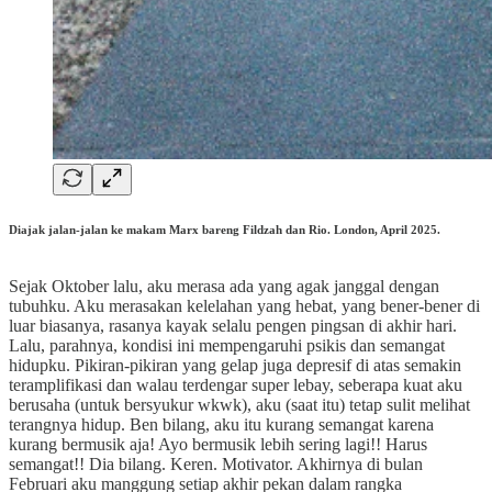
Diajak jalan-jalan ke makam Marx bareng Fildzah dan Rio. London, April 2025.
Sejak Oktober lalu, aku merasa ada yang agak janggal dengan
tubuhku. Aku merasakan kelelahan yang hebat, yang bener-bener di
luar biasanya, rasanya kayak selalu pengen pingsan di akhir hari.
Lalu, parahnya, kondisi ini mempengaruhi psikis dan semangat
hidupku. Pikiran-pikiran yang gelap juga depresif di atas semakin
teramplifikasi dan walau terdengar super lebay, seberapa kuat aku
berusaha (untuk bersyukur wkwk), aku (saat itu) tetap sulit melihat
terangnya hidup. Ben bilang, aku itu kurang semangat karena
kurang bermusik aja! Ayo bermusik lebih sering lagi!! Harus
semangat!! Dia bilang. Keren. Motivator. Akhirnya di bulan
Februari aku manggung setiap akhir pekan dalam rangka